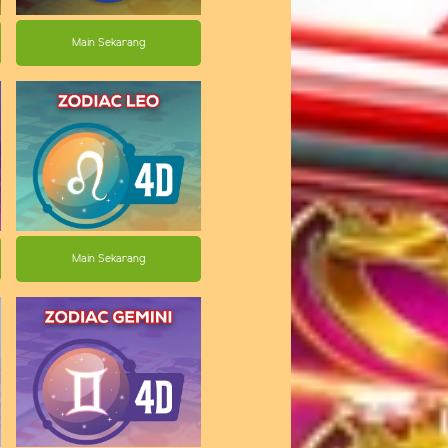
Main Sekarang
Main Sekarang