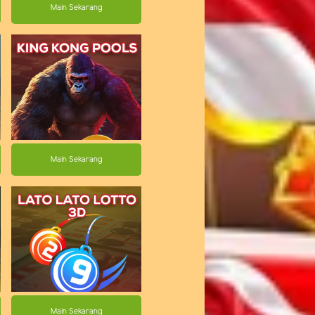
Main Sekarang
Main Sekarang
Main Sekarang