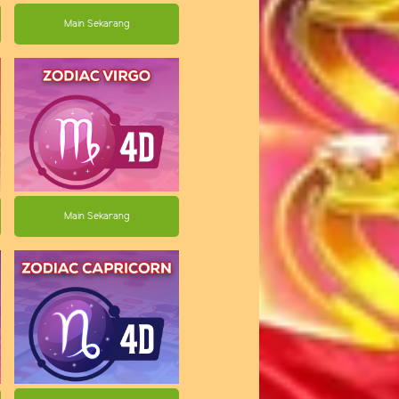
Main Sekarang
Main Sekarang